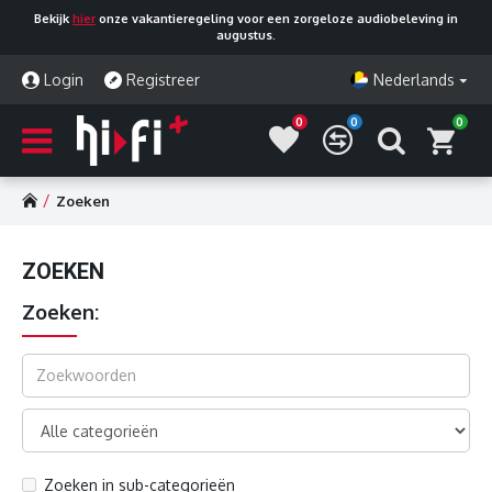
Bekijk
hier
onze vakantieregeling voor een zorgeloze audiobeleving in
augustus.
Login
Registreer
Nederlands
0
0
0
Zoeken
ZOEKEN
Zoeken:
Zoeken in sub-categorieën